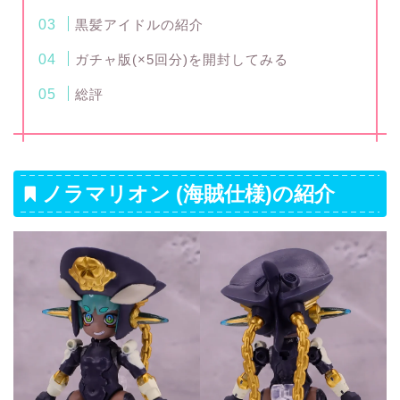
黒髪アイドルの紹介
ガチャ版(×5回分)を開封してみる
総評
ノラマリオン (海賊仕様)の紹介