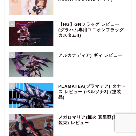
4
【HG】GNフラッグ レビュー
(グラハム専用ユニオンフラッグ
カスタムII)
5
アルカナディア) ギィ レビュー
6
PLAMATEA(プラマテア) タナト
ス レビュー (ペルソナ3) (塗装
品)
7
メガロマリア)篝火 真里亞(戦闘
装束) レビュー