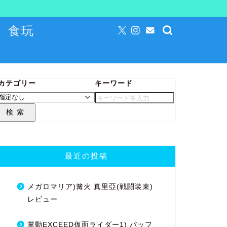
食玩
カテゴリー
キーワード
検索
最近の投稿
メガロマリア)篝火 真里亞(戦闘装束)
レビュー
掌動EXCEED仮面ライダー1) バッフ