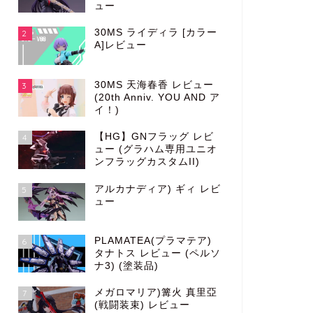
ュー
30MS ライディラ [カラー
2
A]レビュー
30MS 天海春香 レビュー
3
(20th Anniv. YOU AND ア
イ！)
【HG】GNフラッグ レビ
4
ュー (グラハム専用ユニオ
ンフラッグカスタムII)
アルカナディア) ギィ レビ
5
ュー
PLAMATEA(プラマテア)
6
タナトス レビュー (ペルソ
ナ3) (塗装品)
メガロマリア)篝火 真里亞
7
(戦闘装束) レビュー