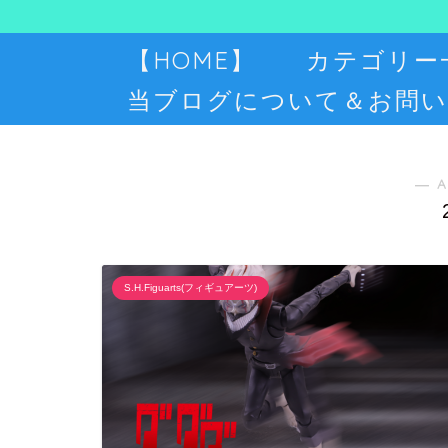
【HOME】
カテゴリー
当ブログについて＆お問い
― A
S.H.Figuarts(フィギュアーツ)