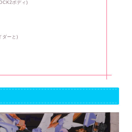
OCK2ボディ)
イダーと)