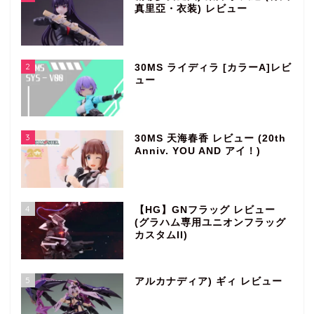
真里亞・衣装) レビュー
2
30MS ライディラ [カラーA]レビ
ュー
3
30MS 天海春香 レビュー (20th
Anniv. YOU AND アイ！)
4
【HG】GNフラッグ レビュー
(グラハム専用ユニオンフラッグ
カスタムII)
5
アルカナディア) ギィ レビュー