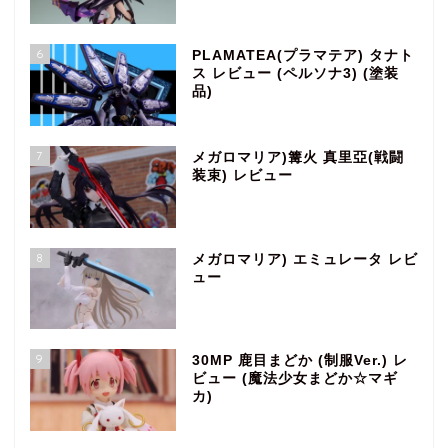
6
PLAMATEA(プラマテア) タナト
ス レビュー (ペルソナ3) (塗装
品)
7
メガロマリア)篝火 真里亞(戦闘
装束) レビュー
8
メガロマリア) エミュレータ レビ
ュー
9
30MP 鹿目まどか (制服Ver.) レ
ビュー (魔法少女まどか☆マギ
カ)