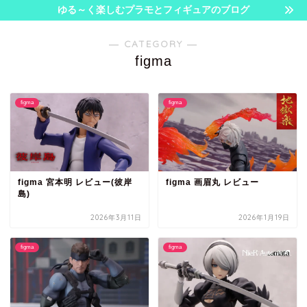
ゆる～く楽しむプラモとフィギュアのブログ
― CATEGORY ―
figma
figma
figma
figma 宮本明 レビュー(彼岸
figma 画眉丸 レビュー
島)
2026年3月11日
2026年1月19日
figma
figma