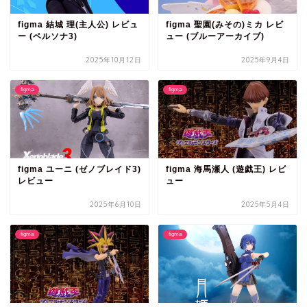
figma 結城 理(主人公) レビュ
figma 聖園(みその)ミカ レビ
ー (ペルソナ3)
ュー (ブルーアーカイブ)
2025年10月12日
2025年9月4日
figma
figma
figma ユーニ (ゼノブレイド3)
figma 海馬瀬人 (遊戯王) レビ
レビュー
ュー
2025年6月10日
2025年5月4日
figma
figma