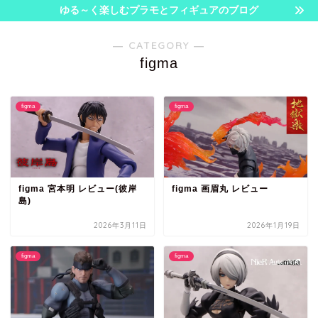
ゆる～く楽しむプラモとフィギュアのブログ
― CATEGORY ―
figma
figma
figma
figma 宮本明 レビュー(彼岸
figma 画眉丸 レビュー
島)
2026年3月11日
2026年1月19日
figma
figma