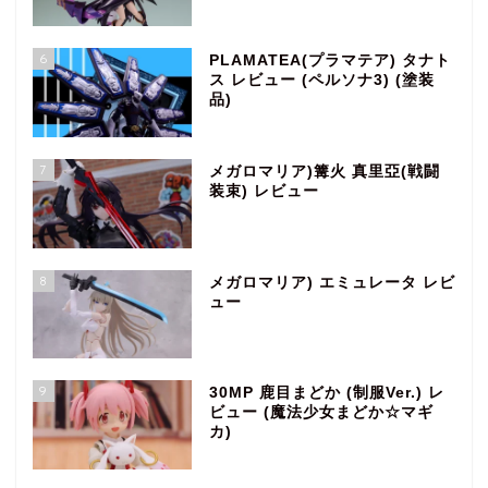
6
PLAMATEA(プラマテア) タナト
ス レビュー (ペルソナ3) (塗装
品)
7
メガロマリア)篝火 真里亞(戦闘
装束) レビュー
8
メガロマリア) エミュレータ レビ
ュー
9
30MP 鹿目まどか (制服Ver.) レ
ビュー (魔法少女まどか☆マギ
カ)