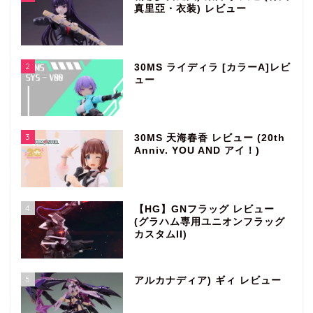
真里亞・衣装) レビュー
2
30MS ライディラ [カラーA]レビ
ュー
3
30MS 天海春香 レビュー (20th
Anniv. YOU AND アイ！)
4
【HG】GNフラッグ レビュー
(グラハム専用ユニオンフラッグ
カスタムII)
5
アルカナディア) ギィ レビュー