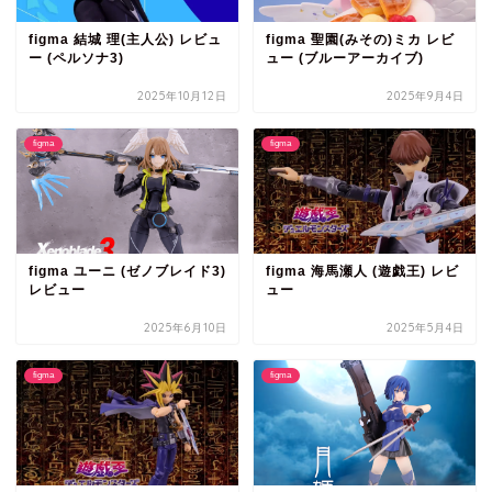
figma 結城 理(主人公) レビュ
figma 聖園(みその)ミカ レビ
ー (ペルソナ3)
ュー (ブルーアーカイブ)
2025年10月12日
2025年9月4日
figma
figma
figma ユーニ (ゼノブレイド3)
figma 海馬瀬人 (遊戯王) レビ
レビュー
ュー
2025年6月10日
2025年5月4日
figma
figma