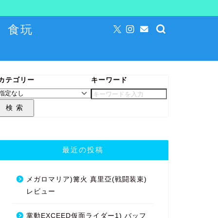
食玩
カテゴリー
キーワード
検索
最近の投稿
メガロマリア)篝火 真里亞(戦闘装束)
レビュー
掌動EXCEED仮面ライダー1) バッフ