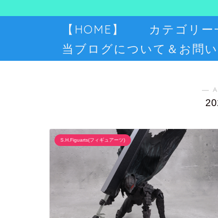
【HOME】
カテゴリー
当ブログについて＆お問い
― A
2
S.H.Figuarts(フィギュアーツ)