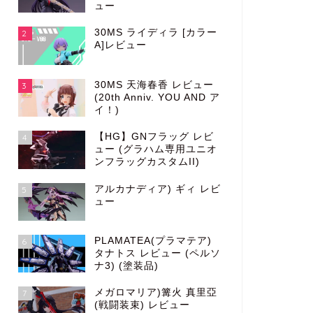
ュー
30MS ライディラ [カラー
2
A]レビュー
30MS 天海春香 レビュー
3
(20th Anniv. YOU AND ア
イ！)
【HG】GNフラッグ レビ
4
ュー (グラハム専用ユニオ
ンフラッグカスタムII)
アルカナディア) ギィ レビ
5
ュー
PLAMATEA(プラマテア)
6
タナトス レビュー (ペルソ
ナ3) (塗装品)
メガロマリア)篝火 真里亞
7
(戦闘装束) レビュー